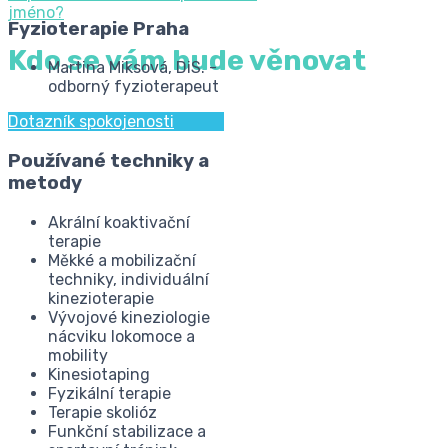
jméno?
Fyzioterapie Praha
Kdo se vám bude věnovat
Martina Miksová, DiS. -
odborný fyzioterapeut
Dotazník spokojenosti
Používané techniky a
metody
Akrální koaktivační
terapie
Měkké a mobilizační
techniky, individuální
kinezioterapie
Vývojové kineziologie
nácviku lokomoce a
mobility
Kinesiotaping
Fyzikální terapie
Terapie skolióz
Funkční stabilizace a